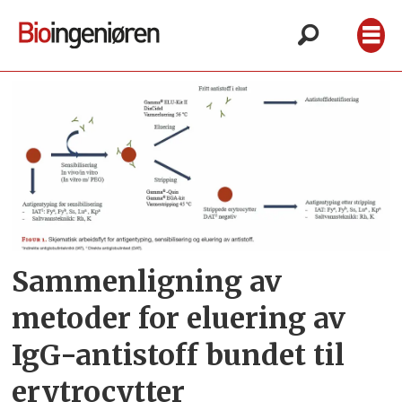
Tag:
erytrocytter
Sammenligning av
metoder for eluering av
IgG-antistoff bundet til
erytrocytter