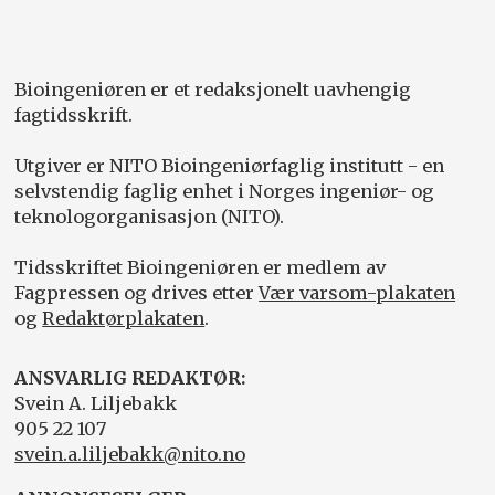
Bioingeniøren er et redaksjonelt uavhengig
fagtidsskrift.
Utgiver er NITO Bioingeniørfaglig institutt - en
selvstendig faglig enhet i Norges ingeniør- og
teknologorganisasjon (NITO).
Tidsskriftet Bioingeniøren er medlem av
Fagpressen og drives etter
Vær varsom-plakaten
og
Redaktørplakaten
.
ANSVARLIG REDAKTØR:
Svein A. Liljebakk
905 22 107
svein.a.liljebakk@nito.no