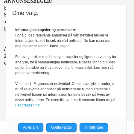
ANNONSESELGER:
Elisabeth R. Wåde
Dine valg:
Salgsfabrikken
+47 919 03 208
Elisabeth@salgsfabrikken.no
Informasjonskapsler og personvern
For å gi deg relevante annonser på vårt nettsted bruker vi
informasjon fra ditt besøk på vårt nettsted. Du kan reservere
deg mot dette under "Innstillinger".
ABONNEMENT:
22 05 35 00
For øvrig bruker vi informasjonskapsler og lignende verktøy for
epost@nito.no
analyse, for å sammenligne nettlesere, tilpasse innhold til deg
og for å utvikle og tilby nødvendig funksjonalitet. Les mer i vår
personvernerklæring.
Vi er med i Fagpressen-nettverket. Om du samtykker under, vil
du få relevante annonser på nettstedene til medlemmene i
nettverket basert på informasjon fra dine besøk på tvers av
disse nettstedene. En oversikt over medlemmene finner du på
Fagpressen.no.
Avvis alle
Godta valgte
Innstillinger