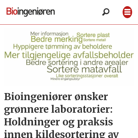
Tag:
høgskulen
på
vestlandet
Bioingeniører ønsker
grønnere laboratorier:
Holdninger og praksis
innen kildesortering av