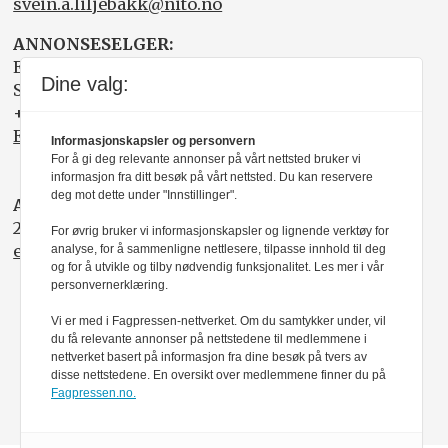
svein.a.liljebakk@nito.no
ANNONSESELGER:
Elisabeth R. Wåde
Dine valg:
Salgsfabrikken
+47 919 03 208
Elisabeth@salgsfabrikken.no
Informasjonskapsler og personvern
For å gi deg relevante annonser på vårt nettsted bruker vi
informasjon fra ditt besøk på vårt nettsted. Du kan reservere
deg mot dette under "Innstillinger".
ABONNEMENT:
22 05 35 00
For øvrig bruker vi informasjonskapsler og lignende verktøy for
epost@nito.no
analyse, for å sammenligne nettlesere, tilpasse innhold til deg
og for å utvikle og tilby nødvendig funksjonalitet. Les mer i vår
personvernerklæring.
Vi er med i Fagpressen-nettverket. Om du samtykker under, vil
du få relevante annonser på nettstedene til medlemmene i
nettverket basert på informasjon fra dine besøk på tvers av
disse nettstedene. En oversikt over medlemmene finner du på
Fagpressen.no.