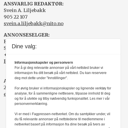
ANSVARLIG REDAKTØR:
Svein A. Liljebakk
905 22 107
svein.a.liljebakk@nito.no
ANNONSESELGER:
Elisabeth R. Wåde
Dine valg:
Salgsfabrikken
+47 919 03 208
Elisabeth@salgsfabrikken.no
Informasjonskapsler og personvern
For å gi deg relevante annonser på vårt nettsted bruker vi
informasjon fra ditt besøk på vårt nettsted. Du kan reservere
deg mot dette under "Innstillinger".
ABONNEMENT:
22 05 35 00
For øvrig bruker vi informasjonskapsler og lignende verktøy for
epost@nito.no
analyse, for å sammenligne nettlesere, tilpasse innhold til deg
og for å utvikle og tilby nødvendig funksjonalitet. Les mer i vår
personvernerklæring.
Vi er med i Fagpressen-nettverket. Om du samtykker under, vil
du få relevante annonser på nettstedene til medlemmene i
nettverket basert på informasjon fra dine besøk på tvers av