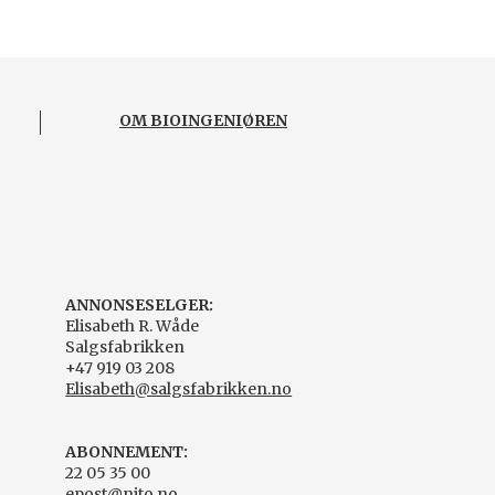
OM BIOINGENIØREN
ANNONSESELGER:
Elisabeth R. Wåde
Salgsfabrikken
+47 919 03 208
Elisabeth@salgsfabrikken.no
ABONNEMENT:
22 05 35 00
epost@nito.no