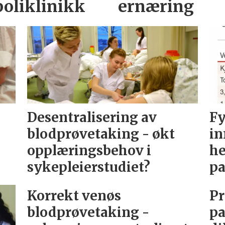
poliklinikk
ernæring
Desentralisering av
Fy
blodprøvetaking - økt
in
opplæringsbehov i
he
sykepleierstudiet?
pa
Korrekt venøs
Pr
blodprøvetaking -
pa