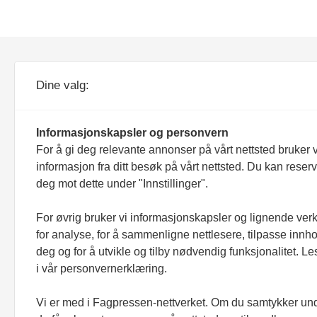
ANNONSERE
Dine valg:
Informasjonskapsler og personvern
For å gi deg relevante annonser på vårt nettsted bruker v
informasjon fra ditt besøk på vårt nettsted. Du kan reser
deg mot dette under "Innstillinger".
Bioingeniøren er et redaksjonelt uavhengig f
For øvrig bruker vi informasjonskapsler og lignende ver
Utgiver er NITO Bioingeniørfaglig institutt 
for analyse, for å sammenligne nettlesere, tilpasse innhol
faglig enhet i Norges ingeniør- og teknolo
(NITO).
deg og for å utvikle og tilby nødvendig funksjonalitet. L
i vår personvernerklæring.
Tidsskriftet Bioingeniøren er medlem av F
drives etter
Vær varsom-plakaten
og
Redakt
Vi er med i Fagpressen-nettverket. Om du samtykker unde