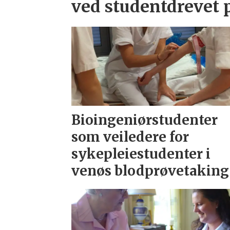
ved studentdrevet 
Bioingeniørstudenter
som veiledere for
sykepleiestudenter i
venøs blodprøvetaking