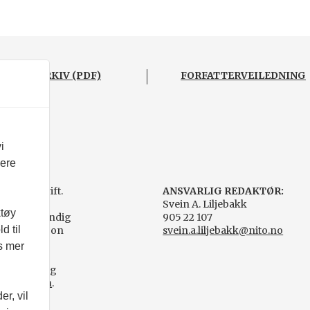
BLADARKIV (PDF)
FORFATTERVEILEDNING
i
vere
agtidsskrift.
ANSVARLIG REDAKTØR:
Svein A. Liljebakk
ktøy
- en selvstendig
905 22 107
d til
gorganisasjon
svein.a.liljebakk@nito.no
es mer
agpressen og
ørplakaten
.
r, vil