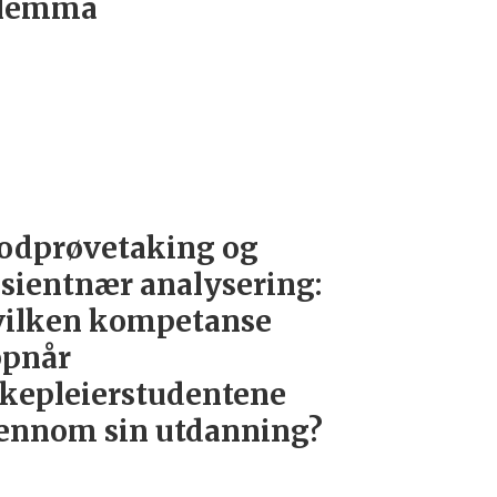
ilemma
odprøvetaking og
sientnær analysering:
ilken kompetanse
ppnår
kepleierstudentene
ennom sin utdanning?