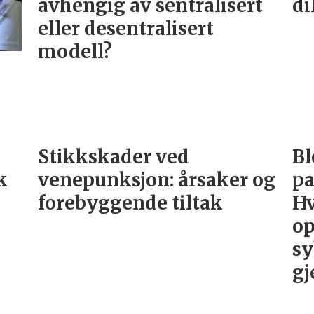
avhengig av sentralisert
d
eller desentralisert
modell?
Stikkskader ved
Bl
k
venepunksjon: årsaker og
pa
forebyggende tiltak
Hv
o
sy
gj