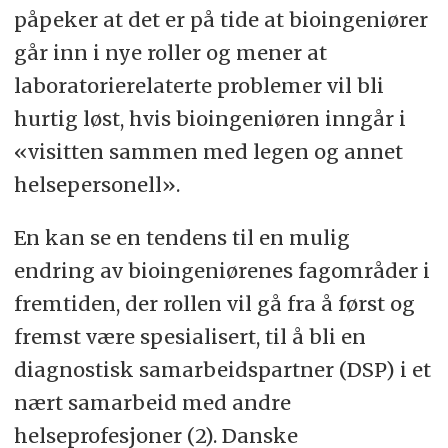
metode, medisinsk biokjemiske
analytical variables. To strengthen
påpeker at det er på tide at bioingeniører
laboratorier.
the position of biomedical laboratory
går inn i nye roller og mener at
sciences and improve point-of-care
laboratorierelaterte problemer vil bli
testing were also considered to be
hurtig løst, hvis bioingeniøren inngår i
relevant research areas.
«visitten sammen med legen og annet
helsepersonell».
Keywords:
Biomedical laboratory
scientist, research priorities, Delphi-
En kan se en tendens til en mulig
method, medical biochemistry
endring av bioingeniørenes fagområder i
laboratories
fremtiden, der rollen vil gå fra å først og
fremst være spesialisert, til å bli en
diagnostisk samarbeidspartner (DSP) i et
nært samarbeid med andre
helseprofesjoner (2). Danske