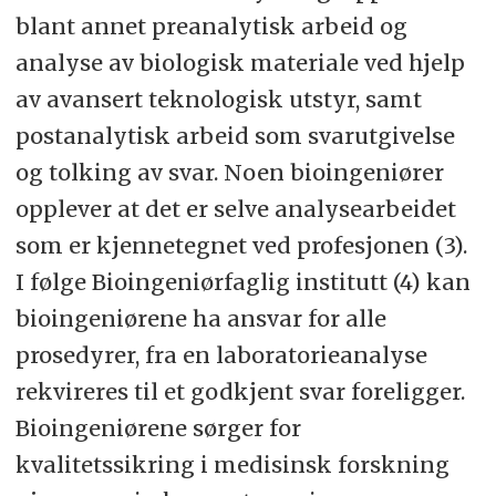
potential research areas. The themes
blant annet preanalytisk arbeid og
på hvilke av disse
that came up were linked to patient
analyse av biologisk materiale ved hjelp
forskningsområdene som er viktigst
related challenges,
av avansert teknologisk utstyr, samt
sett fra bioingeniørene ved
organizational/psychosocial aspects,
postanalytisk arbeid som svarutgivelse
medisinsk biokjemi sitt ståsted.
analyzing/quality assurance and the
og tolking av svar. Noen bioingeniører
Materiale og metode.
Delphi-
future of biomedical laboratory
opplever at det er selve analysearbeidet
metoden er benyttet for å oppnå
science. In this part of the study (part
som er kjennetegnet ved profesjonen (3).
konsensus. Basert på de tidligere
2), we have moved on to investigate
I følge Bioingeniørfaglig institutt (4) kan
kartlagte forskningsområdene i del 1
which research areas biomedical
bioingeniørene ha ansvar for alle
av studien, samt annen forskning, ble
laboratory scientists in medical
prosedyrer, fra en laboratorieanalyse
det utarbeidet et spørreskjema hvor
biochemistry consider most
rekvireres til et godkjent svar foreligger.
33 aktuelle forskningsområder ble
important.
Bioingeniørene sørger for
presentert. Spørreskjemaet ble sendt
kvalitetssikring i medisinsk forskning
Material and methods.
The Delphi –
til bioingeniører ved 27 medisinsk