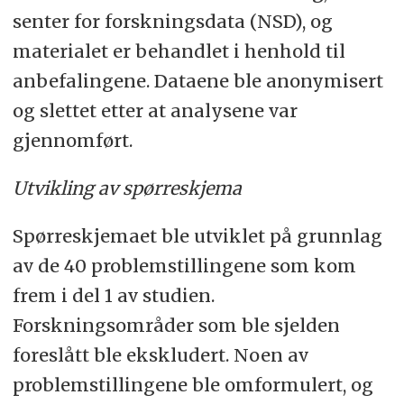
senter for forskningsdata (NSD), og
Hvilke utfordringer som
materialet er behandlet i henhold til
bioingeniør erfarer du i ditt arbeid
anbefalingene. Dataene ble anonymisert
med andre helsearbeidere?
og slettet etter at analysene var
Hvilke områder av
gjennomført.
bioingeniørfaget mener du trenger
Utvikling av spørreskjema
videre forskning?
Spørreskjemaet ble utviklet på grunnlag
Det kom 99 forslag fra syv avdelinger
av de 40 problemstillingene som kom
til tema som kan være aktuelle å
frem i del 1 av studien.
forske på. En innholdsanalyse ble
Forskningsområder som ble sjelden
gjennomført og resultatene ble
foreslått ble ekskludert. Noen av
kondensert til 40 forskningstemaer.
problemstillingene ble omformulert, og
Temaene ble videre inndelt i fire