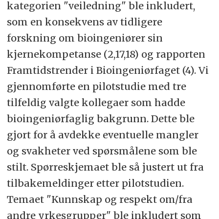
kategorien "veiledning" ble inkludert,
overordnete kategorier;
som en konsekvens av tidligere
pasientrelaterte utfordringer,
forskning om bioingeniører sin
organisatoriske/psykososiale forhold,
kjernekompetanse (2,17,18) og rapporten
analysering/kvalitetssikring og
Framtidstrender i Bioingeniørfaget (4). Vi
bioingeniøren i fremtiden. Innen
gjennomførte en pilotstudie med tre
hver kategori var det flere viktige
tilfeldig valgte kollegaer som hadde
tema, fire av disse skilte seg ut med
bioingeniørfaglig bakgrunn. Dette ble
en høyere svarrespons enn andre;
gjort for å avdekke eventuelle mangler
relasjonsaspektet, informasjon,
og svakheter ved spørsmålene som ble
tverrprofesjonelt samarbeid og
stilt. Spørreskjemaet ble så justert ut fra
preanalyse.
tilbakemeldinger etter pilotstudien.
Artikkelen kan leses i sin helhet i
Temaet "Kunnskap og respekt om/fra
Bioingeniøren nr. 3 2015
.
andre yrkesgrupper" ble inkludert som