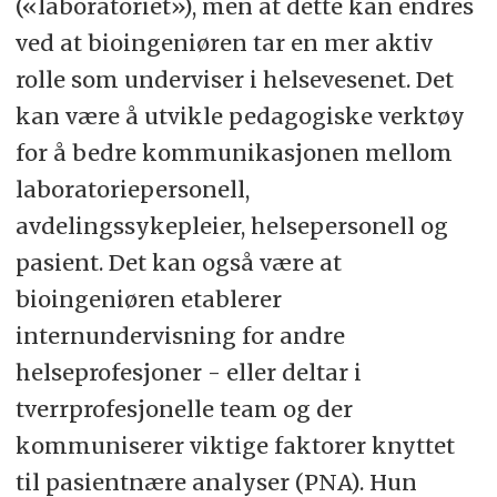
respectively.
(«laboratoriet»), men at dette kan endres
blant annet å undersøke
ved at bioingeniøren tar en mer aktiv
Results.
In total 21 laboratories
helsepersonell sin
rolle som underviser i helsevesenet. Det
answered the questionnaire, giving a
prosedyrekunnskap når det gjelder
kan være å utvikle pedagogiske verktøy
response rate of 77.8 %. The results
kvalitetssikring og om annet
for å bedre kommunikasjonen mellom
show that research areas within the
helsepersonell er bevisst på verdien
laboratoriepersonell,
categories pre-analysis and analysis
av preanalytiske variabler. Å
avdelingssykepleier, helsepersonell og
were ranked as most important.
synliggjøre bioingeniørfaget og
pasient. Det kan også være at
Some of the highest ranked research
utvikle pasientnære analyser, kom
bioingeniøren etablerer
areas are to interpret other health
også frem som aktuelle
internundervisning for andre
professional’s procedural knowledge
forskningsområder.
helseprofesjoner - eller deltar i
related to quality assurance and if
tverrprofesjonelle team og der
Nøkkelord:
Bioingeniør,
other health professionals are
kommuniserer viktige faktorer knyttet
forskningsprioriteringer, Delphi-
conscious of the importance of pre-
til pasientnære analyser (PNA). Hun