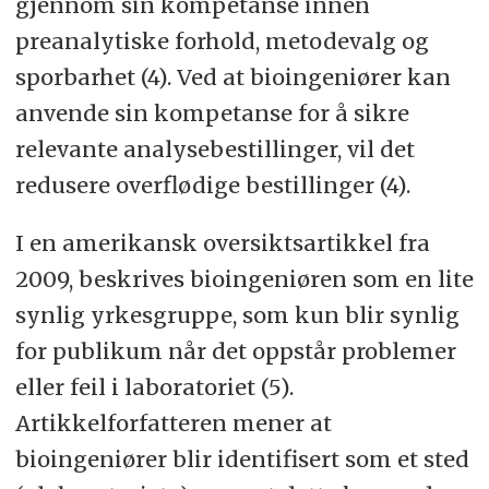
gjennom sin kompetanse innen
method was applied to establish
biokjemiske laboratorier.
preanalytiske forhold, metodevalg og
consensus. Based on the earlier
Respondentene skulle ved hjelp av en
sporbarhet (4). Ved at bioingeniører kan
mapped research areas in part 1 of
Likert-skala rangere viktigheten av
anvende sin kompetanse for å sikre
the study, as well as other studies, a
de 33 forskningsområdene knyttet til
relevante analysebestillinger, vil det
questionnaire presenting 33 relevant
henholdsvis pasient, samarbeid med
redusere overflødige bestillinger (4).
research areas was developed. The
kollegaer og bioingeniørfaget
questionnaire was distributed to 27
I en amerikansk oversiktsartikkel fra
generelt.
medical biochemistry laboratories.
2009, beskrives bioingeniøren som en lite
Resultat.
I alt 21 besvarte
By using a Likert scale, the
synlig yrkesgruppe, som kun blir synlig
spørreskjemaet, noe som gir en
respondents graded the importance
for publikum når det oppstår problemer
svarprosent på 77,8 %. Studien viser at
of the 33 areas related to the patient,
eller feil i laboratoriet (5).
forskningsområder innen
collaboration with colleagues and
Artikkelforfatteren mener at
kategoriene preanalyse og analytisk
biomedical science in generally,
bioingeniører blir identifisert som et sted
var høyt rangerte. Dette omfatter