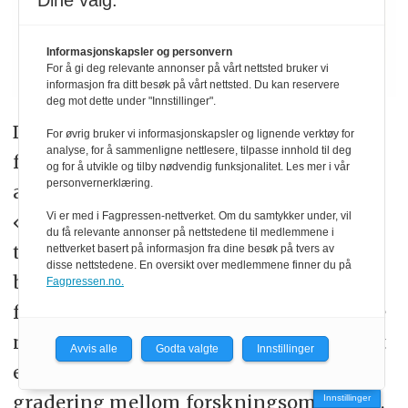
Dine valg:
Informasjonskapsler og personvern
For å gi deg relevante annonser på vårt nettsted bruker vi
informasjon fra ditt besøk på vårt nettsted. Du kan reservere
deg mot dette under "Innstillinger".
De ti viktigste forskningsprioriteringer
For øvrig bruker vi informasjonskapsler og lignende verktøy for
analyse, for å sammenligne nettlesere, tilpasse innhold til deg
for «Bioingeniørfaget» vises i tabell 4. I
og for å utvikle og tilby nødvendig funksjonalitet. Les mer i vår
personvernerklæring.
alt syv av disse områdene er knyttet til
Vi er med i Fagpressen-nettverket. Om du samtykker under, vil
«Sentral bioingeniørpraksis» (kursivert
du få relevante annonser på nettstedene til medlemmene i
tekst), mens tre tilhører «Bredere
nettverket basert på informasjon fra dine besøk på tvers av
disse nettstedene. En oversikt over medlemmene finner du på
bioingeniørpraksis» (vanlig tekst). Også
Fagpressen.no.
for dette spørsmålet ligger graderingene
noe lavere enn for pasientomsorg, og det
Avvis alle
Godta valgte
Innstillinger
er generelt svært liten forskjell i
gradering mellom forskningsområdene.
Innstillinger