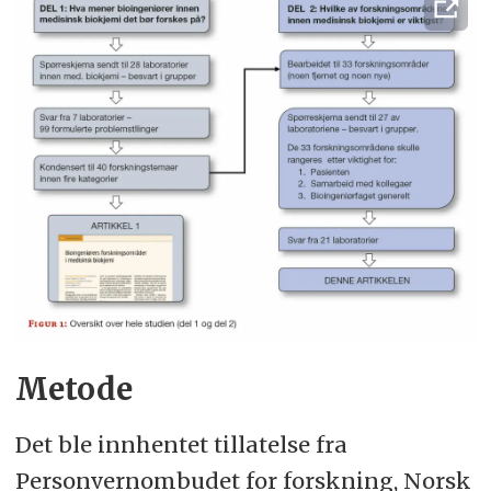
medisinsk biokjemi.
Ledende bioingeniører ved 28
avdelinger for medisinsk biokjemi
ble bedt om å innkalle til
gruppemøte hvor de skulle utarbeide
tre lister med viktige
forskningsområder som de mener
det bør forskes på.
Spørsmålene var:
Metode
Hvilke utfordringer som
Det ble innhentet tillatelse fra
bioingeniør erfarer du i kontakten
Personvernombudet for forskning, Norsk
med pasienter?