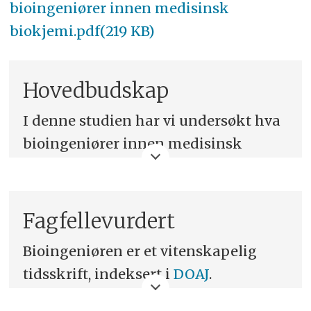
bioingeniører innen medisinsk
biokjemi.pdf(219 KB)
Hovedbudskap
I denne studien har vi undersøkt hva
bioingeniører innen medisinsk
biokjemi i Norge mener det er
viktigst å forske på. Noen av de
høyest rangerte aktuelle
Fagfellevurdert
forskningsområdene er:
Bioingeniøren er et vitenskapelig
tidsskrift, indeksert i
DOAJ
.
andre yrkesgruppers
prosedyrekompetanse ved
Denne artikkelen er fagfellevurdert