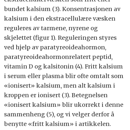
denne for­skjel­len har en kli­nisk be­
bundet kalsium (3). Konsentrasjonen av
tyd­ning.
kalsium i den ekstracellulære væsken
reguleres av tarmene, nyrene og
skjelettet (figur 1). Reguleringen styres
ved hjelp av paratyreoideahormon,
paratyreoideahormonrelatert peptid,
vitamin D og kalsitonin (4). Fritt kalsium
i serum eller plasma blir ofte omtalt som
«ionisert» kalsium, men alt kalsium i
kroppen er ionisert (3). Betegnelsen
«ionisert kalsium» blir ukorrekt i denne
sammenheng (5), og vi velger derfor å
benytte «fritt kalsium» i artikkelen.