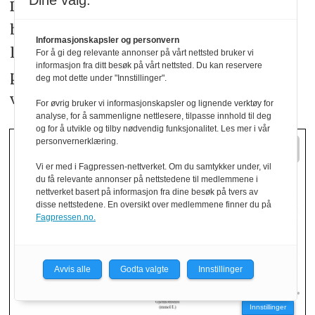
Dine valg:
Dette betyr at konsentrasjonene målt i
halvfulle prøverør i all hovedsak var
Informasjonskapsler og personvern
lavere enn konsentrasjonene i fulle
For å gi deg relevante annonser på vårt nettsted bruker vi
informasjon fra ditt besøk på vårt nettsted. Du kan reservere
prøverør, noe som samsvarer med
deg mot dette under "Innstillinger".
vurderingene av figur 3.
For øvrig bruker vi informasjonskapsler og lignende verktøy for
analyse, for å sammenligne nettlesere, tilpasse innhold til deg
og for å utvikle og tilby nødvendig funksjonalitet. Les mer i vår
personvernerklæring.
Vi er med i Fagpressen-nettverket. Om du samtykker under, vil
du få relevante annonser på nettstedene til medlemmene i
nettverket basert på informasjon fra dine besøk på tvers av
disse nettstedene. En oversikt over medlemmene finner du på
Fagpressen.no.
Avvis alle
Godta valgte
Innstillinger
Innstillinger