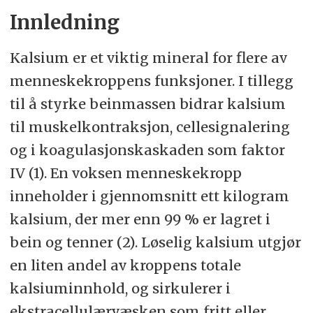
brukt til å ana­ly­se­re kon­sen­tra­sjo­
Innledning
nen av fritt kal­si­um. Vi sat­te krav til
Kalsium er et viktig mineral for flere av
rik­tig­het, pre­si­sjon og nøy­ak­tig­het
menneskekroppens funksjoner. I tillegg
ba­sert på West­gaard-kri­te­ri­e­ne. Vi
til å styrke beinmassen bidrar kalsium
ut­før­te sta­tis­tis­ke tes­ter på dif­fe­ran­
til muskelkontraksjon, cellesignalering
se­ne mel­lom prø­ve­røre­ne.
og i koagulasjonskaskaden som faktor
Resultater og konklusjon:
Re­sul­ta­
IV (1). En voksen menneskekropp
te­ne vis­te en sy­ste­ma­tisk la­ve­re kon­
inneholder i gjennomsnitt ett kilogram
sen­tra­sjon av fritt kal­si­um i halv­ful­le
kalsium, der mer enn 99 % er lagret i
prø­ve­rør. Et halv­fullt prø­ve­rør gir en
bein og tenner (2). Løselig kalsium utgjør
sta­tis­tisk sig­ni­fi­kant for­skjell i kon­
en liten andel av kroppens totale
sen­tra­sjo­nen av fritt kal­si­um, sam­
kalsiuminnhold, og sirkulerer i
men­lig­net med et fullt prø­ve­rør, og
ekstracellulærvæsken som fritt eller