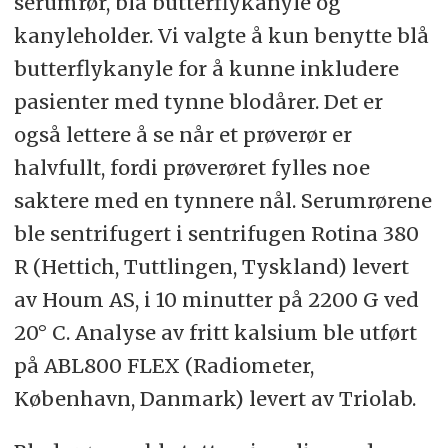
serumrør, blå butterflykanyle og
kanyleholder. Vi valgte å kun benytte blå
butterflykanyle for å kunne inkludere
pasienter med tynne blodårer. Det er
også lettere å se når et prøverør er
halvfullt, fordi prøverøret fylles noe
saktere med en tynnere nål. Serumrørene
ble sentrifugert i sentrifugen Rotina 380
R (Hettich, Tuttlingen, Tyskland) levert
av Houm AS, i 10 minutter på 2200 G ved
20° C. Analyse av fritt kalsium ble utført
på ABL800 FLEX (Radiometer,
København, Danmark) levert av Triolab.