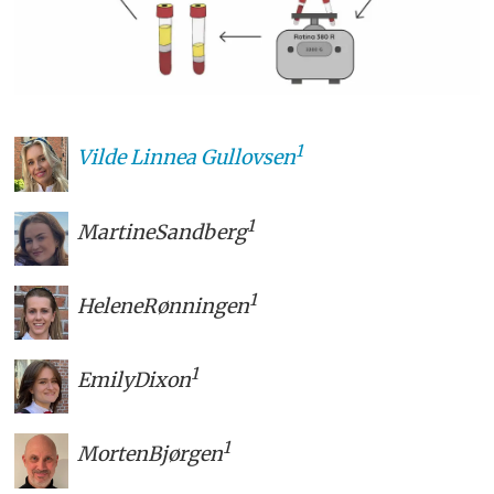
1
Vilde Linnea
Gullovsen
1
Martine
Sandberg
1
Helene
Rønningen
1
Emily
Dixon
1
Morten
Bjørgen