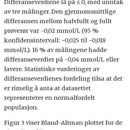
Differanseverdiene lå på ≤ 0, med unntak
av tre målinger. Den gjennomsnittlige
differansen mellom halvfullt og fullt
prøverør var -0,02 mmol/L (95 %
konfidensintervall: −0,025 til −0,018
mmol/L). 16 % av målingene hadde
differanseverdier på -0,04 mmol/L eller
lavere. Statistiske vurderinger av
differanseverdienes fordeling tilsa at det
er rimelig å anta at datasettet
representerer en normalfordelt
populasjon.
Figur 3 viser Bland-Altman plottet for de